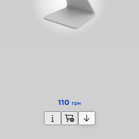
110
грн