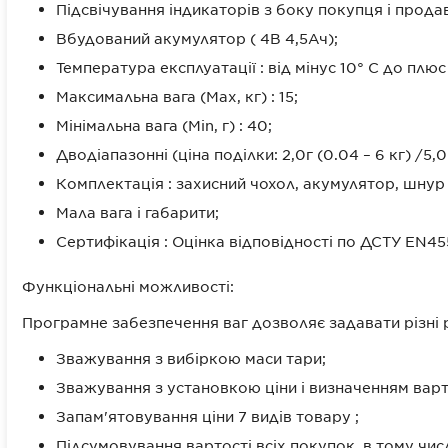
Підсвічування індикаторів з боку покупця і продав
Вбудований акумулятор ( 4В 4,5Ач);
Температура експлуатації : від мінус 10° С до плюс
Максимальна вага (Max, кг) : 15;
Мінімальна вага (Min, г) : 40;
Дводіапазонні (ціна поділки: 2,0г (0.04 – 6 кг) /5,0г 
Комплектація : захисний чохол, акумулятор, шнур
Мала вага і габарити;
Сертифікація : Оцінка відповідності по ДСТУ EN45
Функціональні можливості:
Програмне забезпечення ваг дозволяє задавати різні 
Зважування з вибіркою маси тари;
Зважування з установкою ціни і визначенням варт
Запам'ятовування ціни 7 видів товару ;
Підсумовування вартості всіх покупок, в тому числ