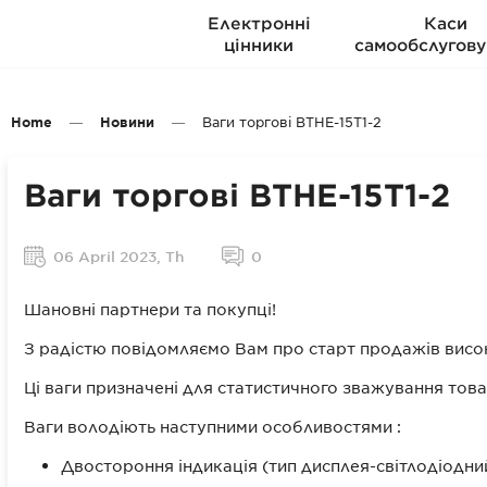
Електронні
Каси
цінники
самообслугову
Home
Новини
Ваги торгові ВТНЕ-15Т1-2
Ваги торгові ВТНЕ-15Т1-2
06 April 2023, Th
0
Шановні партнери та покупці!
З радістю повідомляємо Вам про старт продажів висок
Ці ваги призначені для статистичного зважування това
Ваги володіють наступними особливостями :
Двостороння індикація (тип дисплея-світлодіодний