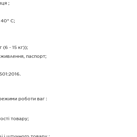
ця ;
 40° С;
(6 - 15 кг));
 живлення, паспорт;
501:2016.
режими роботи ваг :
ості товару;
і і штучного товару ;