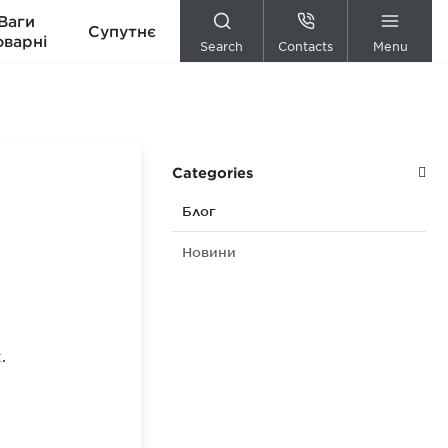
Ваги
Супутнє
оварні
Search
Contacts
Menu
Categories
Блог
Новини
.