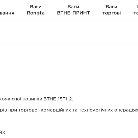
Ваги
Ваги
Ваги
вання
Rongta
ВТНЕ-ПРИНТ
торгові
т
оякісної новинки ВТНЕ-15Т1-2.
рів при торгово- комерційних та технологічних операціях
);