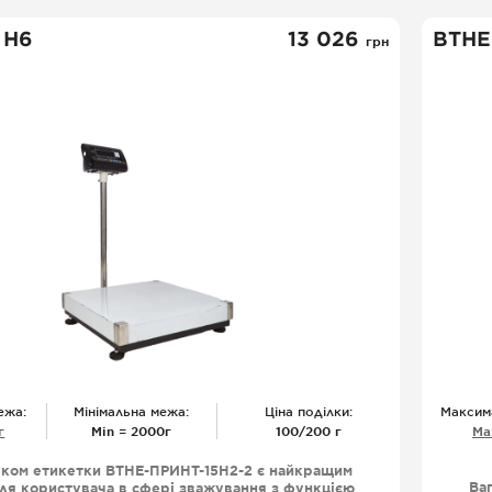
дією їх функціонування.
 Н6
13 026
ВТНЕ
грн
ежа:
Мінімальна межа:
Ціна поділки:
Максим
г
Міn = 2000г
100/200 г
Ма
уком етикетки ВТНЕ-ПРИНТ-15Н2-2 є найкращим
Ва
ля користувача в сфері зважування з функцією