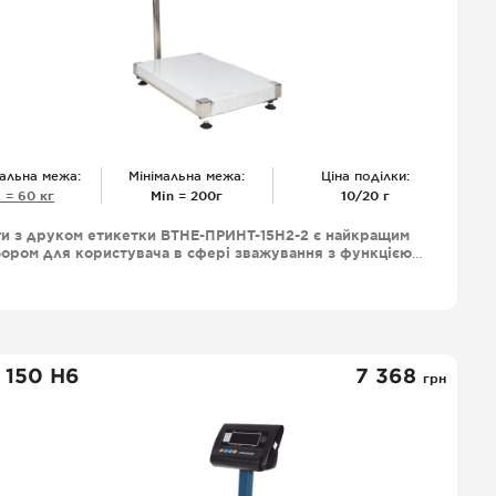
альна межа:
Мінімальна межа:
Ціна поділки:
 = 60 кг
Міn = 200г
10/20 г
ги з друком етикетки ВТНЕ-ПРИНТ-15Н2-2 є найкращим
ором для користувача в сфері зважування з функцією
уку етикеток великим функціоналом і довговічністю
оботи, що робить ваги ВТНЕ-ПРИНТ незамінними для
магазинів, супермаркетів, ринків збуту фермерських
одуктів та інших обьєктів де зважування є необхідною
дією їх функціонування.
 150 Н6
7 368
грн