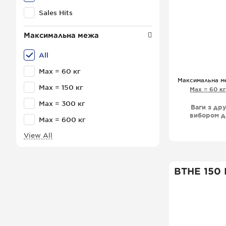
Sales Hits
Максимальна межа
All
Мах = 60 кг
Максимальна м
Мах = 150 кг
Мах = 60 к
Мах = 300 кг
Ваги з др
вибором д
Мах = 600 кг
друку ет
роботи,
View All
магазин
продуктів
ВТНЕ 150