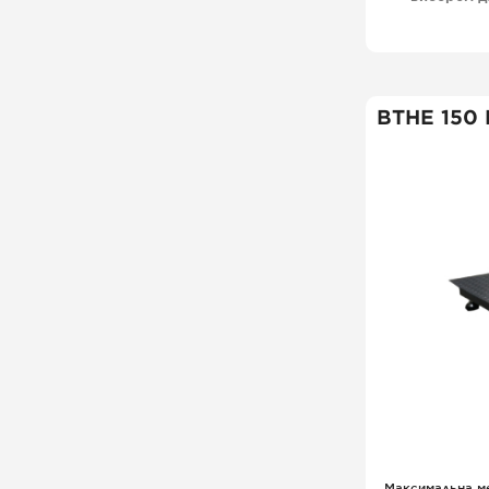
друку ет
роботи,
магазин
продуктів
ВТНЕ 150
Максимальна м