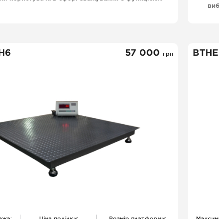
виб
икеток великим функціоналом і довговічністю
др
 що робить ваги ВТНЕ-ПРИНТ незамінними для
р
ів, супермаркетів, ринків збуту фермерських
 та інших обьєктів де зважування є необхідною
пр
дією їх функціонування.
 Н6
57 000
ВТНЕ
грн
ежа:
Ціна поділки:
Розмір платформи:
Максим