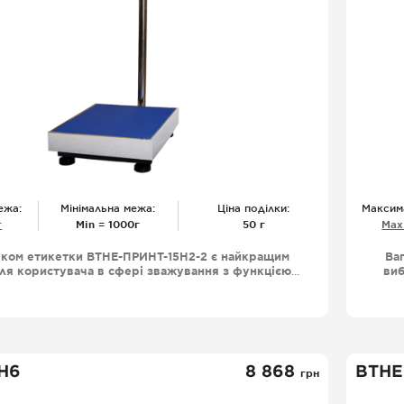
ежа:
Мінімальна межа:
Ціна поділки:
Максим
г
Міn = 1000г
50 г
Мах
уком етикетки ВТНЕ-ПРИНТ-15Н2-2 є найкращим
Ва
ля користувача в сфері зважування з функцією
виб
икеток великим функціоналом і довговічністю
др
 що робить ваги ВТНЕ-ПРИНТ незамінними для
р
ів, супермаркетів, ринків збуту фермерських
 та інших обьєктів де зважування є необхідною
пр
дією їх функціонування.
 Н6
8 868
ВТНЕ
грн