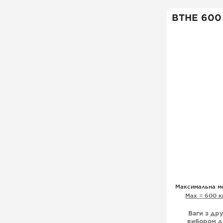
ВТНЕ 600
Максимальна м
Мах = 600 к
Ваги з др
вибором д