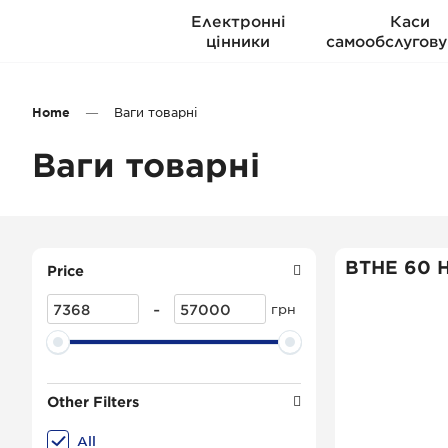
Електронні
Каси
цінники
самообслугову
Home
Ваги товарні
Ваги товарні
ВТНЕ 60 
Price
-
грн
Other Filters
All