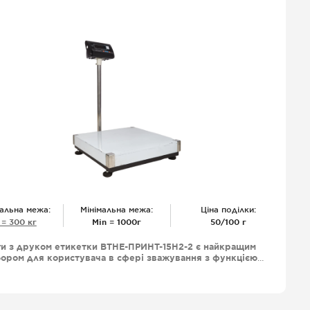
альна межа:
Мінімальна межа:
Ціна поділки:
 = 300 кг
Міn = 1000г
50/100 г
ги з друком етикетки ВТНЕ-ПРИНТ-15Н2-2 є найкращим
ором для користувача в сфері зважування з функцією
уку етикеток великим функціоналом і довговічністю
оботи, що робить ваги ВТНЕ-ПРИНТ незамінними для
магазинів, супермаркетів, ринків збуту фермерських
одуктів та інших обьєктів де зважування є необхідною