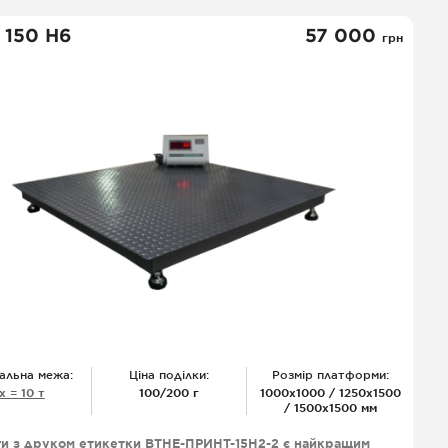
дією їх функціонування.
 150 Н6
57 000
грн
альна межа:
Ціна поділки:
Розмір платформи:
х = 10 т
100/200 г
1000х1000 / 1250х1500
/ 1500х1500 мм
ги з друком етикетки ВТНЕ-ПРИНТ-15Н2-2 є найкращим