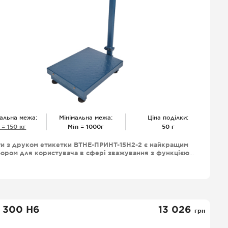
альна межа:
Мінімальна межа:
Ціна поділки:
 = 150 кг
Міn = 1000г
50 г
ги з друком етикетки ВТНЕ-ПРИНТ-15Н2-2 є найкращим
ором для користувача в сфері зважування з функцією
уку етикеток великим функціоналом і довговічністю
оботи, що робить ваги ВТНЕ-ПРИНТ незамінними для
магазинів, супермаркетів, ринків збуту фермерських
одуктів та інших обьєктів де зважування є необхідною
дією їх функціонування.
 300 Н6
13 026
грн