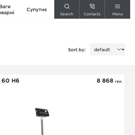
Ваги
Супутнє
оварні
Search
Contacts
Menu
Sort by:
 60 Н6
8 868
грн