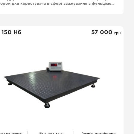
ором для користувача в сфері зважування з функцією
уку етикеток великим функціоналом і довговічністю
оботи, що робить ваги ВТНЕ-ПРИНТ незамінними для
магазинів, супермаркетів, ринків збуту фермерських
одуктів та інших обьєктів де зважування є необхідною
дією їх функціонування.
 150 Н6
57 000
грн
альна межа:
Ціна поділки:
Розмір платформи: