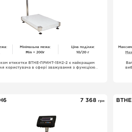
ежа:
Мінімальна межа:
Ціна поділки:
Максим
г
Міn = 200г
10/20 г
Мах
уком етикетки ВТНЕ-ПРИНТ-15Н2-2 є найкращим
Ва
ля користувача в сфері зважування з функцією
виб
икеток великим функціоналом і довговічністю
др
 що робить ваги ВТНЕ-ПРИНТ незамінними для
р
ів, супермаркетів, ринків збуту фермерських
 та інших обьєктів де зважування є необхідною
пр
дією їх функціонування.
 Н6
7 368
ВТНЕ
грн