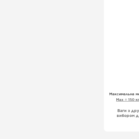
Максимальна м
Мах = 150 к
Ваги з др
вибором д
друку ет
роботи,
магазин
продуктів