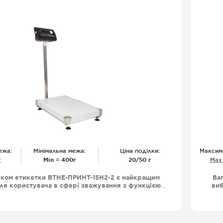
ежа:
Мінімальна межа:
Ціна поділки:
Максим
г
Міn = 400г
20/50 г
Мах
уком етикетки ВТНЕ-ПРИНТ-15Н2-2 є найкращим
Ва
ля користувача в сфері зважування з функцією
виб
икеток великим функціоналом і довговічністю
др
 що робить ваги ВТНЕ-ПРИНТ незамінними для
р
ів, супермаркетів, ринків збуту фермерських
 та інших обьєктів де зважування є необхідною
пр