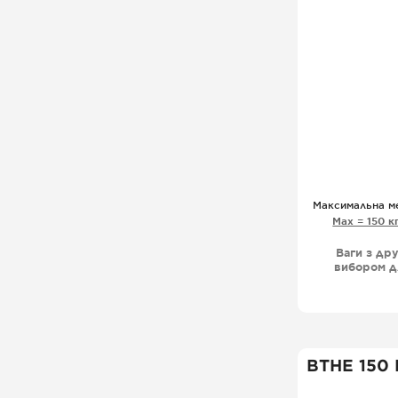
Максимальна м
Мах = 150 к
Ваги з др
вибором д
друку ет
роботи,
магазин
продуктів
ВТНЕ 150