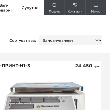
Ваги
Супутнє
оварні
Пошук
Контакти
Меню
Сортувати за:
-ПРИНТ-Н1-3
24 450
грн