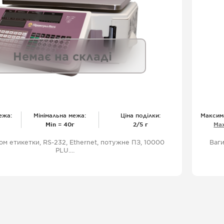
Немає на складі
ежа:
Мінімальна межа:
Ціна поділки:
Максим
Міn = 40г
2/5 г
Мах
ом етикетки, RS-232, Ethernet, потужне ПЗ, 10000
Ваги
PLU.
 до 1С. Сумарна етикетка, склад продукту, без
меження символів, із зворотним зв'язком