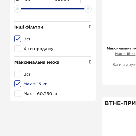
Інші фільтри
Всі
Максимальна м
Хіти продажу
Мах = 15 кг
Максимальна межа
Ваги з друк
Всі
Драйвер
об
Мах = 15 кг
Мах = 60/150 кг
ВТНЕ-ПРИ