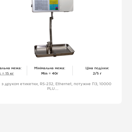
альна межа:
Мінімальна межа:
Ціна поділки:
 = 15 кг
Міn = 40г
2/5 г
 з друком етикетки, RS-232, Ethernet, потужне ПЗ, 10000
PLU.
Драйвер до 1С.Сумарна етикетка, склад продукту, без
обмеження символів, із зворотним зв'язком