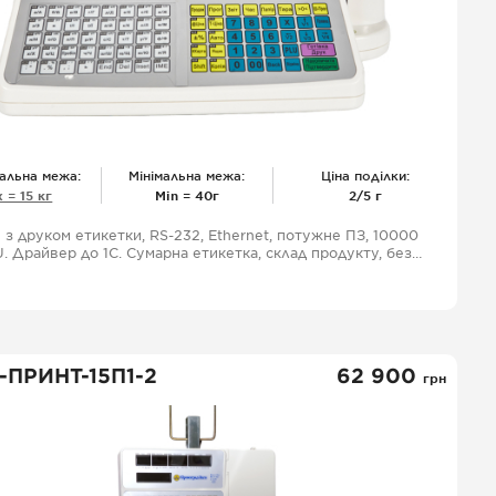
альна межа:
Мінімальна межа:
Ціна поділки:
 = 15 кг
Міn = 40г
2/5 г
 з друком етикетки, RS-232, Ethernet, потужне ПЗ, 10000
. Драйвер до 1С. Сумарна етикетка, склад продукту, без
обмеження символів, зі зворотним зв'язком.
-ПРИНТ-15П1-2
62 900
грн