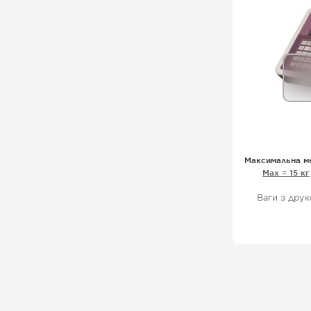
Максимальна м
Мах = 15 кг
Ваги з друк
Драйвер
об