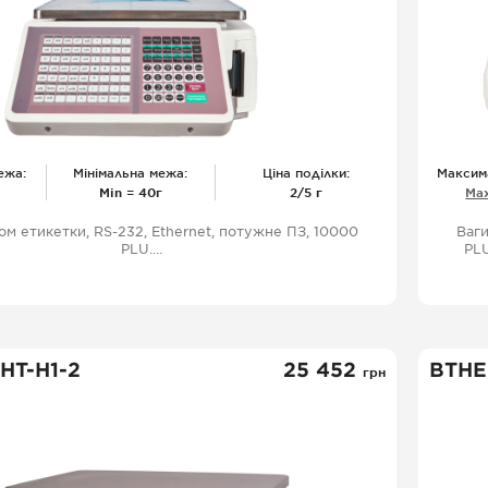
ежа:
Мінімальна межа:
Ціна поділки:
Максим
Міn = 40г
2/5 г
Мах
ом етикетки, RS-232, Ethernet, потужне ПЗ, 10000
Ваги
PLU.
PLU
 до 1С.Сумарна етикетка, склад продукту, без
меження символів, із зворотним зв'язком
НТ-Н1-2
25 452
ВТНЕ
грн