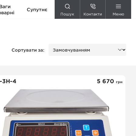
Ваги
Супутнє
оварні
Пошук
Контакти
Меню
Сортувати за:
-3Н-4
5 670
грн