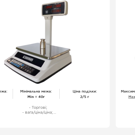
ежа:
Мінімальна межа:
Ціна поділки:
Максим
Міn = 40г
2/5 г
Мах
- Торгові;
- вага/ціна/ціна;
- двостороння індикація на стійці;
світлодіодний дисплей, (Світод. дисплей);
- харчова нержавіюча сталь;
- захисний чохол;