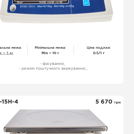
альна межа:
Мінімальна межа:
Ціна поділки:
х = 3 кг
Міn = 10 г
0.5/1 г
- фасування;
- режим поштучного зважування;
- одностороння індикація;
- Світлодіодний дисплей;
- харчова нержавіюча сталь;
- захисний чохол;
- акумулятор (100 год роботи);
- шнур живлення;
-15Н-4
5 670
грн