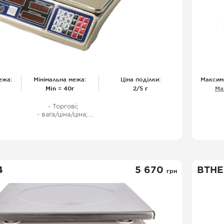
ежа:
Мінімальна межа:
Ціна поділки:
Максим
Міn = 40г
2/5 г
Ма
- Торгові;
- вага/ціна/ціна;
- двостороння індикація;
світлодіодний дисплей, (Світод. дисплей);
- харчова нержавіюча сталь;
- захисний чохол;
вбудований акумулятор (100 год роботи);
- шнур живлення;
4
5 670
ВТНЕ
апам'ятовування ціни: 7 осередків пам'яті;
грн