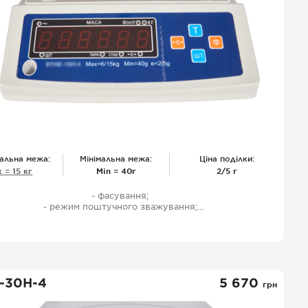
альна межа:
Мінімальна межа:
Ціна поділки:
 = 15 кг
Міn = 40г
2/5 г
- фасування;
- режим поштучного зважування;
- одностороння індикація;
- Світлодіодний дисплей;
- харчова нержавіюча сталь;
- захисний чохол;
- акумулятор (100 год роботи);
- шнур живлення;
-30Н-4
5 670
грн