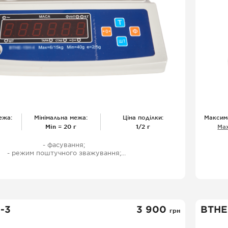
ежа:
Мінімальна межа:
Ціна поділки:
Максим
Міn = 20 г
1/2 г
Мах
- фасування;
- режим поштучного зважування;
- одностороння індикація;
- Світлодіодний дисплей;
- харчова нержавіюча сталь;
- захисний чохол;
- акумулятор (100 год роботи);
- шнур живлення;
-3
3 900
ВТНЕ
грн