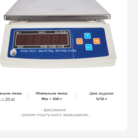
альна межа:
Мінімальна межа:
Ціна поділки:
 = 30 кг
Міn = 100 г
5/10 г
- фасування;
- режим поштучного зважування;
- одностороння індикація;
- Світлодіодний дисплей;
- харчова нержавіюча сталь;
- захисний чохол;