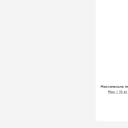
Максимальна м
Мах = 15 кг
- 