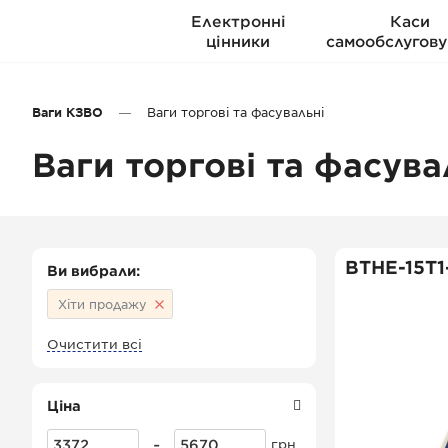
Електронні
Каси
цінники
самообслугову
Ваги КЗВО
Ваги торгові та фасувальні
Ваги торгові та фасува
ВТНЕ-15Т1
Ви вибрали:
Хіти продажу
Очистити всі
Ціна
-
грн