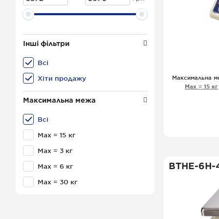
Інші фільтри
Всі
Максимальна м
Хіти продажу
Мах = 15 кг
Максимальна межа
Всі
- 
Мах = 15 кг
Мах = 3 кг
- 
ВТНЕ-6Н-
Мах = 6 кг
- з
Мах = 30 кг