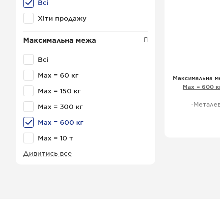
Всі
Хіти продажу
Максимальна межа
Всі
Мах = 60 кг
Максимальна м
Мах = 600 к
Мах = 150 кг
-Металев
Мах = 300 кг
Мах = 600 кг
-вб
Мах = 10 т
Дивитись все