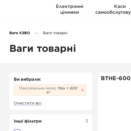
Електронні
Каси
цінники
самообслугову
Ваги КЗВО
Ваги товарні
Ваги товарні
ВТНЕ-600
Ви вибрали:
Максимальна межа:
Мах = 600
кг
Очистити всі
Інші фільтри