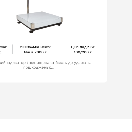
ежа:
Мінімальна межа:
Ціна поділки:
г
Міn = 2000 г
100/200 г
ий індикатор (підвищена стійкість до ударів та
пошкоджень);
-міцна рама та основа;
удований аккумулятор (> 100 год роботи);
-поштучний режим;
-режим зважування нестабільних мас